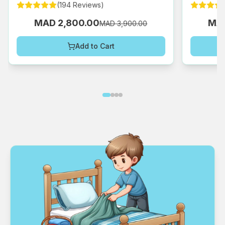
(
194
Reviews
)
MAD 2,800.00
MAD
MAD 3,900.00
Add to Cart