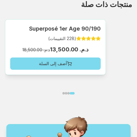
منتجات ذات صلة
Superposé 1er Age 90/190
(
228
التقييمات
)
د.م.‏ 13,500.00
د.م.‏ 18,500.00
أضف إلى السلة