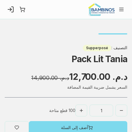
التصنيف
:
Supperposé
Pack Lit Tania
د.م.‏ 12,700.00
د.م.‏ 14,900.00
السعر يشمل ضريبة القيمة المضافة
100
قطع متاحة
أضف إلى السلة