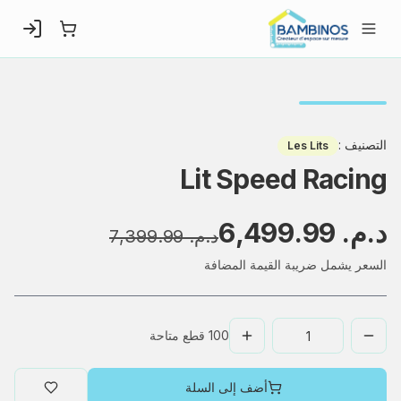
التصنيف
:
Les Lits
Lit Speed Racing
د.م.‏ 6,499.99
د.م.‏ 7,399.99
السعر يشمل ضريبة القيمة المضافة
100
قطع متاحة
أضف إلى السلة