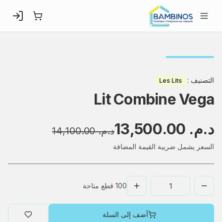
التصنيف
:
Les Lits
Lit Combine Vega
د.م.‏ 13,500.00
د.م.‏ 14,100.00
السعر يشمل ضريبة القيمة المضافة
100
قطع متاحة
أضف إلى السلة