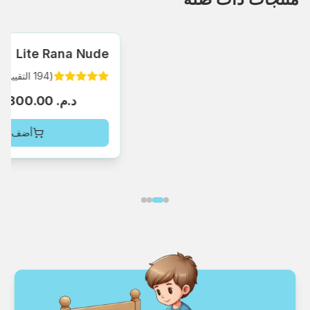
Lite Rana Nude
(
194
التقييما
د.م.‏ 2,800.00
أضف إلى