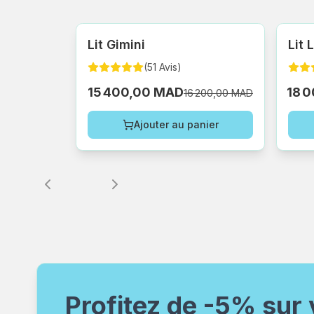
Lit Gimini
Lit 
(
51
Avis
)
15 400,00 MAD
18 
16 200,00 MAD
Ajouter au panier
Profitez de -5% sur 