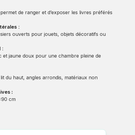
e permet de ranger et d’exposer les livres préférés
térales
:
iers ouverts pour jouets, objets décoratifs ou
l
:
anc et jaune doux pour une chambre pleine de
 lit du haut, angles arrondis, matériaux non
ives :
0x90 cm