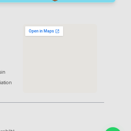
sin
iation