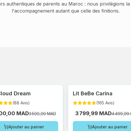
rs authentiques de parents au Maroc : nous privilégions la 
l'accompagnement autant que celle des finitions.
 Cloud Dream
Lit BeBe Carina
(
88
Avis
)
(
165
Avis
)
800,00 MAD
3 799,99 MAD
3 500,00 MAD
4 499,99
Ajouter au panier
Ajouter au panier