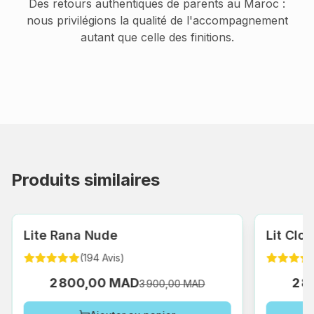
Des retours authentiques de parents au Maroc :
nous privilégions la qualité de l'accompagnement
autant que celle des finitions.
Produits similaires
Lite Rana Nude
Lit Clo
(
194
Avis
)
2 800,00 MAD
2 
3 900,00 MAD