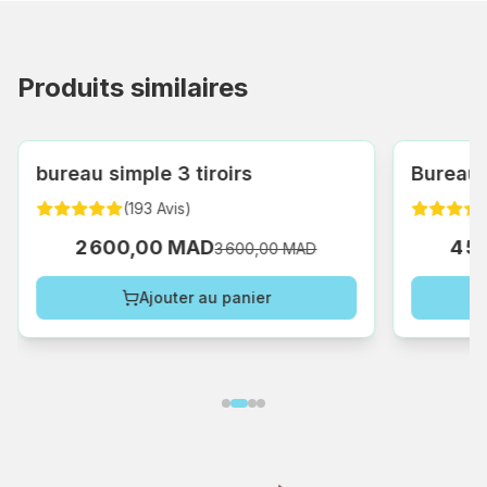
Produits similaires
bureau simple 3 tiroirs
Bureau 
(
193
Avis
)
2 600,00 MAD
4 5
3 600,00 MAD
Ajouter au panier