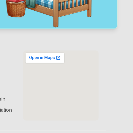
sin
iation