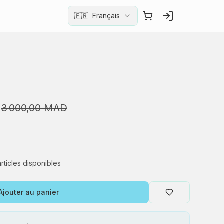
🇫🇷
Français
D
3 000,00 MAD
articles disponibles
Ajouter au panier