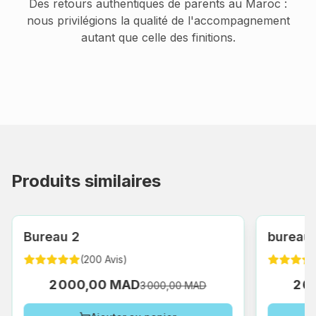
Des retours authentiques de parents au Maroc :
nous privilégions la qualité de l'accompagnement
autant que celle des finitions.
Produits similaires
Bureau 2
bureau s
(
200
Avis
)
2 000,00 MAD
2 6
3 000,00 MAD