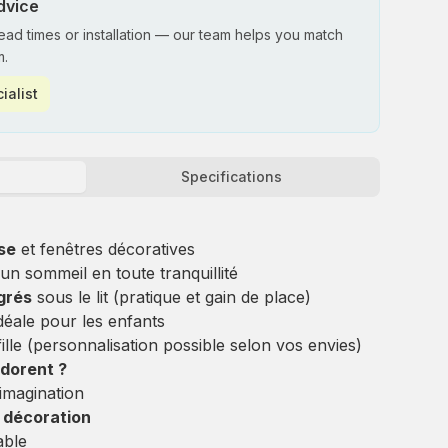
dvice
lead times or installation — our team helps you match
m.
ialist
Specifications
ose
et fenêtres décoratives
n sommeil en toute tranquillité
grés
sous le lit (pratique et gain de place)
idéale pour les enfants
lle (personnalisation possible selon vos envies)
adorent ?
imagination
+ décoration
able