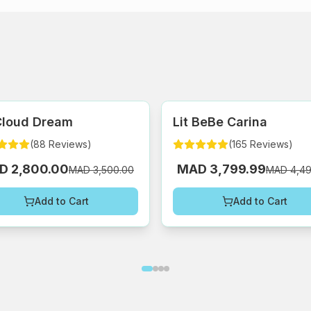
 Cloud Dream
Lit BeBe Carina
(
88
Reviews
)
(
165
Reviews
)
D 2,800.00
MAD 3,799.99
MAD 3,500.00
MAD 4,49
Add to Cart
Add to Cart