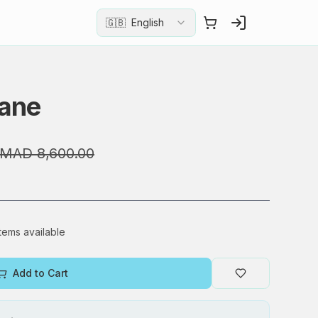
🇬🇧
English
Jane
MAD 8,600.00
items available
Add to Cart