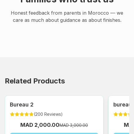
Honest feedback from parents in Morocco — we
care as much about guidance as about finishes.
Related Products
Bureau 2
bureau s
(
200
Reviews
)
MAD 2,000.00
MAD
MAD 3,000.00