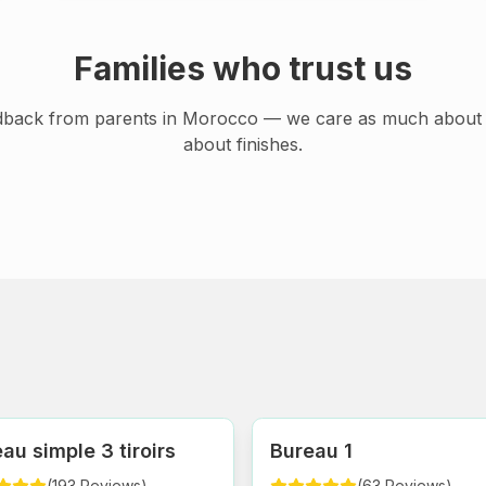
Families who trust us
dback from parents in Morocco — we care as much about 
about finishes.
au simple 3 tiroirs
Bureau 1
(
193
Reviews
)
(
63
Reviews
)