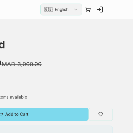
🇬🇧
English
d
0
MAD 3,000.00
items available
Add to Cart