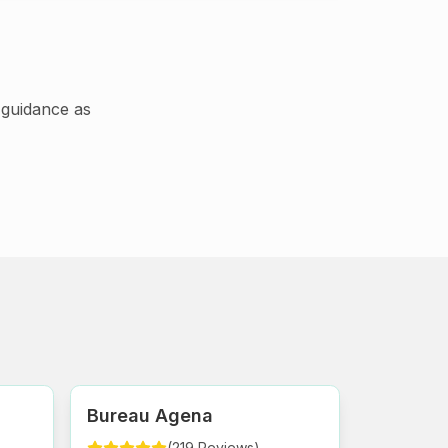
guidance as
Bureau Agena
(
219
Reviews
)